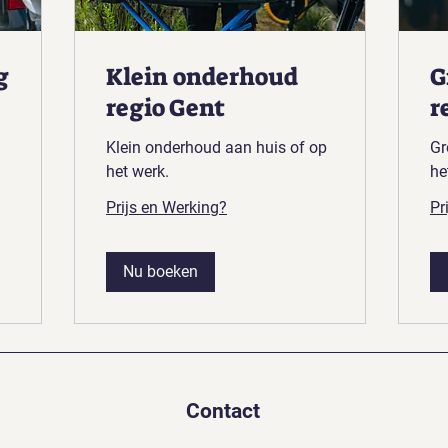
g
Klein onderhoud
G
regio Gent
r
Klein onderhoud aan huis of op
Gr
het werk.
he
Prijs en Werking?
Pr
Nu boeken
Contact