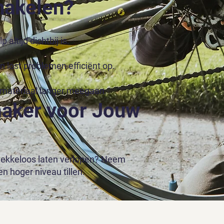
hakelen?
ltijd dichtbij is.
n lost problemen efficiënt op.
 materiaal langer meegaan.
aker voor Jouw
vlekkeloos laten verlopen? Neem
n hoger niveau tillen.