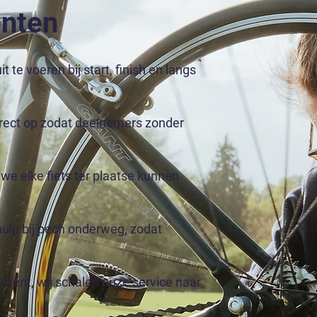
enten
te voeren bij start, finish en langs
direct op zodat deelnemers zonder
e elke fiets ter plaatse kunnen
hulp bij pech onderweg, zodat
nement, wij schalen onze service naar