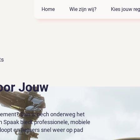
Home
Wie zijn wij?
Kies jouw reg
ts
oor Jouw
enement? Dan is pech onderweg het
n Spaak biedt professionele, mobiele
oopt en fietsers snel weer op pad