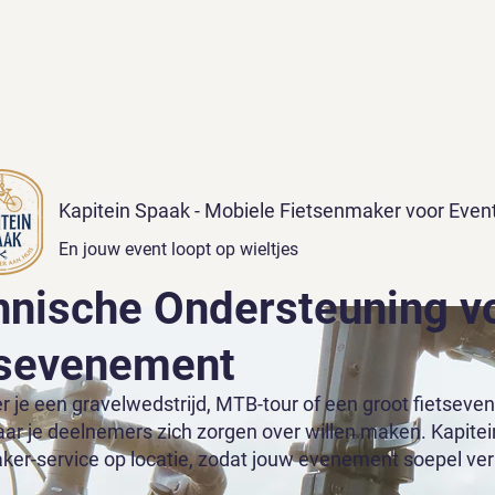
Kapitein Spaak - Mobiele Fietsenmaker voor Even
En jouw event loopt op wieltjes
hnische Ondersteuning v
tsevenement
r je een gravelwedstrijd, MTB-tour of een groot fietsev
aar je deelnemers zich zorgen over willen maken. Kapitei
ker-service op locatie, zodat jouw evenement soepel verl