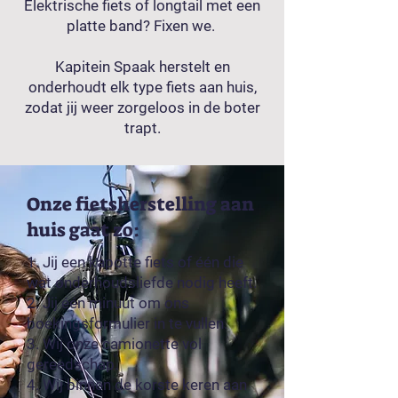
Elektrische fiets of longtail met een
platte band? Fixen we.
Kapitein Spaak herstelt en
onderhoudt elk type fiets aan huis,
zodat jij weer zorgeloos in de boter
trapt.
Onze fietsherstelling aan
huis gaat zo:
1. Jij een kapotte fiets of één die
wat onderhoudsliefde nodig heeft.
2. Jij één minuut om ons
boekingsformulier in te vullen.
3. Wij onze camionette vol
gereedschap.
4. Wij binnen de korste keren aan