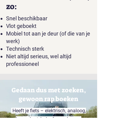
zo:
Snel beschikbaar
Vlot geboekt
Mobiel tot aan je deur (of die van je
werk)
Technisch sterk
Niet altijd serieus, wel altijd
professioneel
Gedaan dus met zoeken,
gewoon rap boeken
Heeft je fiets – elektrisch, analoog,
long, short, bak of speed – een
herstelling of onderhoud nodig?