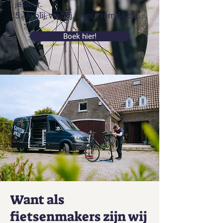
je deur.
5. Jij blij, wij blij. Heel Vremde blij.
Boek hier!
Want als
fietsenmakers zijn wij