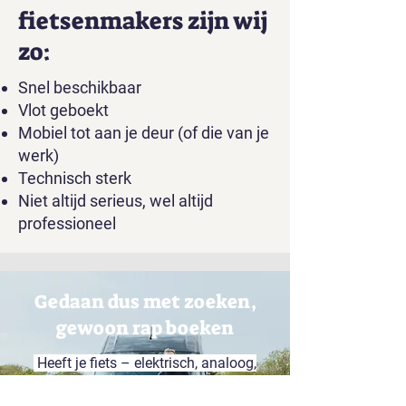
fietsenmakers zijn wij
zo:
Snel beschikbaar
Vlot geboekt
Mobiel tot aan je deur (of die van je
werk)
Technisch sterk
Niet altijd serieus, wel altijd
professioneel
Gedaan dus met zoeken,
gewoon rap boeken
Heeft je fiets – elektrisch, analoog,
long, short, bak of speed – een