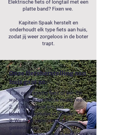
Elektrische fiets of longtail met een
platte band? Fixen we.
Kapitein Spaak herstelt en
onderhoudt elk type fiets aan huis,
zodat jij weer zorgeloos in de boter
trapt.
Onze fietsherstelling aan
huis gaat zo:
1. Jij een kapotte fiets of één die
wat onderhoudsliefde nodig heeft.
2. Jij één minuut om ons
boekingsformulier in te vullen.
3. Wij onze camionette vol
gereedschap.
4. Wij binnen de korste keren aan