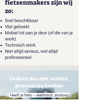
fietsenmakers zijn wij
zo:
Snel beschikbaar
Vlot geboekt
Mobiel tot aan je deur (of die van je
werk)
Technisch sterk
Niet altijd serieus, wel altijd
professioneel
Gedaan dus met zoeken,
gewoon rap boeken
Heeft je fiets – elektrisch, analoog,
long, short, bak of speed – een
herstelling of onderhoud nodig?