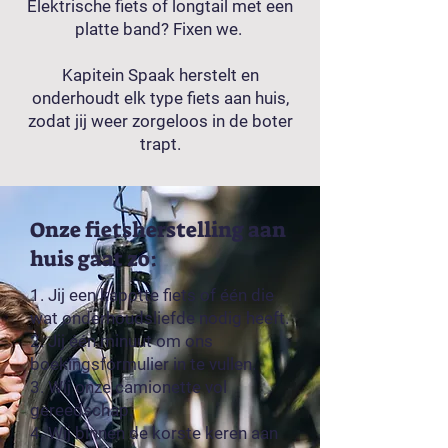
Elektrische fiets of longtail met een
platte band? Fixen we.
Kapitein Spaak herstelt en
onderhoudt elk type fiets aan huis,
zodat jij weer zorgeloos in de boter
trapt.
Onze fietsherstelling aan
huis gaat zo:
1. Jij een kapotte fiets of één die
wat onderhoudsliefde nodig heeft.
2. Jij één minuut om ons
boekingsformulier in te vullen.
3. Wij onze camionette vol
gereedschap.
4. Wij binnen de korste keren aan