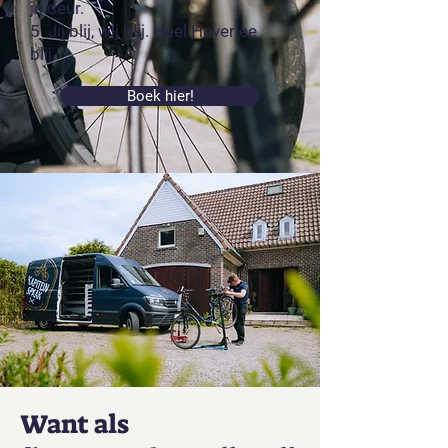
je deur.
5. Jij blij, wij blij. Heel Heverlee
blij.
Boek hier!
Want als