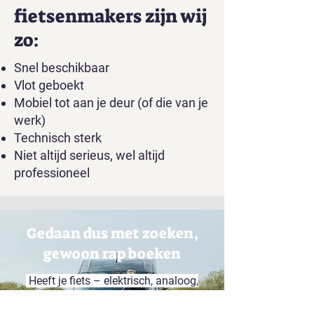
fietsenmakers zijn wij
zo:
Snel beschikbaar
Vlot geboekt
Mobiel tot aan je deur (of die van je
werk)
Technisch sterk
Niet altijd serieus, wel altijd
professioneel
Gedaan dus met zoeken,
gewoon rap boeken
Heeft je fiets – elektrisch, analoog,
long, short, bak of speed – een