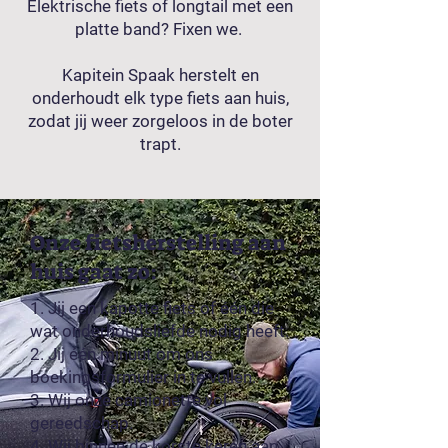
Elektrische fiets of longtail met een
platte band? Fixen we.
Kapitein Spaak herstelt en
onderhoudt elk type fiets aan huis,
zodat jij weer zorgeloos in de boter
trapt.
Onze fietsherstelling aan
huis gaat zo:
1. Jij een kapotte fiets of één die
wat onderhoudsliefde nodig heeft.
2. Jij één minuut om ons
boekingsformulier in te vullen.
3. Wij onze camionette vol
gereedschap.
4. Wij binnen de korste keren aan