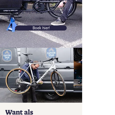
je deur.
5. Jij blij, wij blij. Heel Gentbrugge
blij.
Boek hier!
Want als