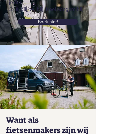
je deur.
5. Jij blij, wij blij. Heel edegem blij.
Boek hier!
Want als
fietsenmakers zijn wij