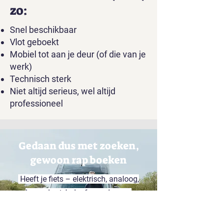
zo:
Snel beschikbaar
Vlot geboekt
Mobiel tot aan je deur (of die van je
werk)
Technisch sterk
Niet altijd serieus, wel altijd
professioneel
Gedaan dus met zoeken,
gewoon rap boeken
Heeft je fiets – elektrisch, analoog,
long, short, bak of speed – een
herstelling of onderhoud nodig?