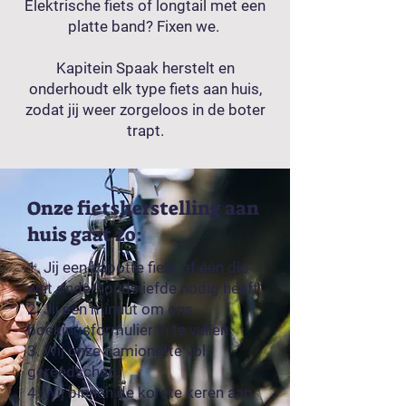
Elektrische fiets of longtail met een
platte band? Fixen we.
Kapitein Spaak herstelt en
onderhoudt elk type fiets aan huis,
zodat jij weer zorgeloos in de boter
trapt.
Onze fietsherstelling aan
huis gaat zo:
1. Jij een kapotte fiets of één die
wat onderhoudsliefde nodig heeft.
2. Jij één minuut om ons
boekingsformulier in te vullen.
3. Wij onze camionette vol
gereedschap.
4. Wij binnen de korste keren aan