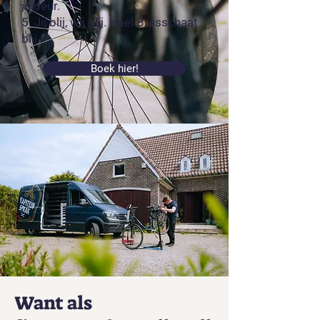
je deur.
5. Jij blij, wij blij. Heel Brasschaat
blij.
Boek hier!
Want als