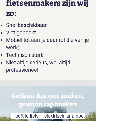
fietsenmakers zijn wij
zo:
Snel beschikbaar
Vlot geboekt
Mobiel tot aan je deur (of die van je
werk)
Technisch sterk
Niet altijd serieus, wel altijd
professioneel
Gedaan dus met zoeken,
gewoon rap boeken
Heeft je fiets – elektrisch, analoog,
long, short, bak of speed – een
herstelling of onderhoud nodig?