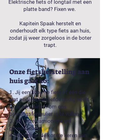
Elektrische fiets of longtail met een
platte band? Fixen we.
Kapitein Spaak herstelt en
onderhoudt elk type fiets aan huis,
zodat jij weer zorgeloos in de boter
trapt.
Onze fietsherstelling aan
huis gaat zo:
1. Jij een kapotte fiets of één die
wat onderhoudsliefde nodig heeft.
2. Jij één minuut om ons
boekingsformulier in te vullen.
3. Wij onze camionette vol
gereedschap.
4. Wij binnen de korste keren aan