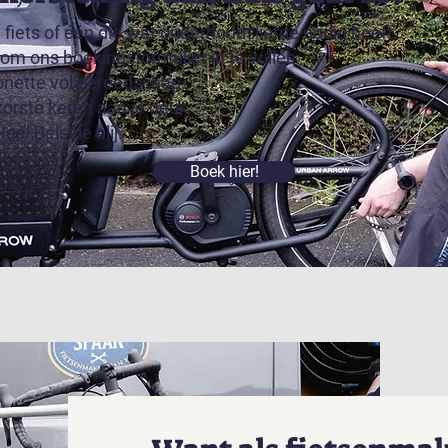
e fiets of één die wat onderhoudsliefde nodig heeft.
 om ons boekingsformulier in te vullen.
onette vol gereedschap.
korste keren aan je deur.
. Heel Belsele blij.
Boek hier!