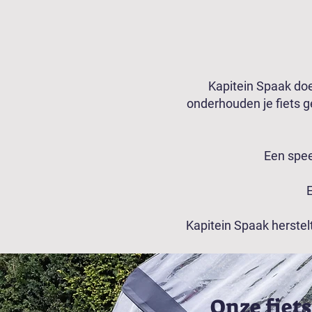
Kapitein Spaak doet
onderhouden je fiets g
Een spe
E
Kapitein Spaak herstelt
Onze fiets