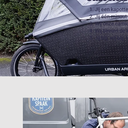
1. Jij een kapott
2. Jij één minuut
3. Wij onze cami
4. Wij binnen de 
5. Jij blij, wij blij