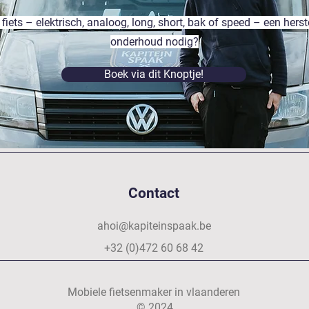
 fiets – elektrisch, analoog, long, short, bak of speed – een herst
onderhoud nodig?
Boek via dit Knoptje!
Contact
ahoi@kapiteinspaak.be
+32 (0)472 60 68 42
Mobiele fietsenmaker in vlaanderen
© 2024