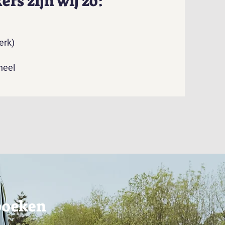
rs zijn wij zo:
erk)
oneel
boeken