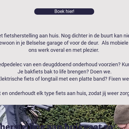
Boek hier!
 fietsherstelling aan huis. Nog dichter in de buurt kan ni
ewoon in je Belselse garage of voor de deur. Als mobie
ons werk overal en met plezier.
edpedelec van een deugddoend onderhoud voorzien? Ku
Je bakfiets bak to life brengen? Doen we.
lektrische fiets of longtail met een platte band? Fixen w
 en onderhoudt elk type fiets aan huis, zodat jij weer zorg
herstelling aan huis gaat zo: